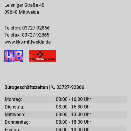
Leisniger Straße 40
09648 Mittweida
Telefon: 03727-92866
Telefax: 03727-92865
www.kks-mittweida.de
Bürogeschäftszeiten |
03727-92866
Montag:
08:00 - 16:30 Uhr
Dienstag:
08:00 - 16:30 Uhr
Mittwoch:
08:00 - 13:00 Uhr
Donnerstag:
08:00 - 18:00 Uhr
Freitag:
08:00 - 13:00 Uhr