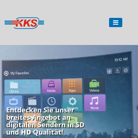
Entdecken Sie unser
breites Angebot an
digitalen Sendern in SD
und
HD
Qualität!