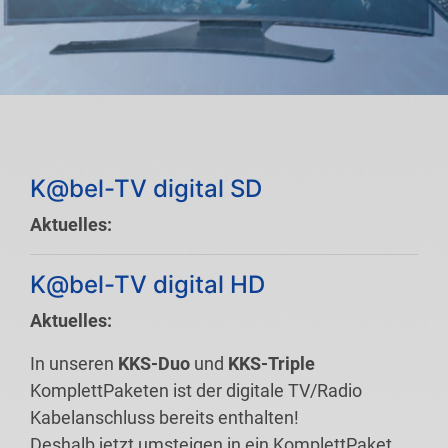
K@bel-TV digital SD
Aktuelles:
K@bel-TV digital HD
Aktuelles:
In unseren
KKS-Duo
und
KKS-Triple
KomplettPaketen ist der digitale TV/Radio
Kabelanschluss bereits enthalten!
Deshalb jetzt umsteigen in ein KomplettPaket